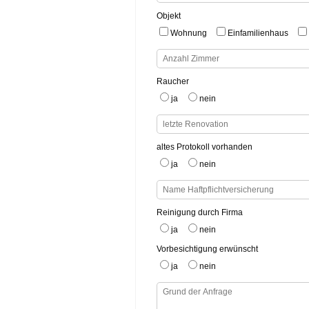
Objekt
Wohnung
Einfamilienhaus
Raucher
ja
nein
altes Protokoll vorhanden
ja
nein
Reinigung durch Firma
ja
nein
Vorbesichtigung erwünscht
ja
nein